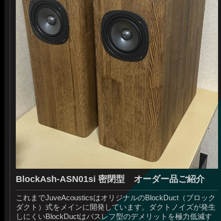
BlockAsh-ASN01si 密閉型 オーダー品ご紹介
これまでJuveAcousticsはオリジナルのBlockDuct（ブロック
ダクト）式をメインに開発しています。ダクトノイズが発生
しにくいBlockDuctはバスレフ型のデメリットを極力低減す