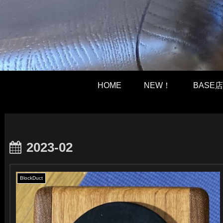
HOME
NEW！
BASE店
2023-02
BlockDuct