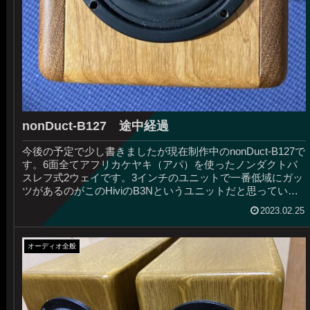
nonDuct-B127 途中経過
今後の予定で少し書きましたが現在制作中のnonDuct-B127で
す。6面全てアフリカケヤキ（アパ）を使ったノンダクトバ
スレフ式2ウェイです。3インチのユニットで一番低域にガッ
ツがあるのがこのHiviのB3Nというユニットだと思っていま
す。...
2023.02.25
オーディオ全般