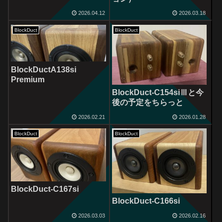
2026.04.12
2026.03.18
BlockDuct
BlockDuct
BlockDuctA138si
Premium
BlockDuct-C154siⅢと今
後の予定をちらっと
2026.02.21
2026.01.28
BlockDuct
BlockDuct
BlockDuct-C167si
BlockDuct-C166si
2026.03.03
2026.02.16