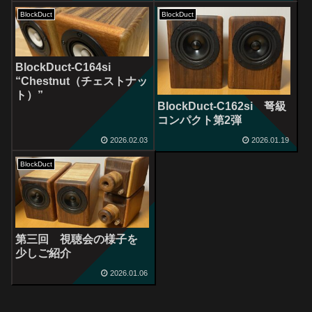
BlockDuct
BlockDuct
BlockDuct-C164si
“Chestnut（チェストナッ
ト）”
BlockDuct-C162si 弩級
コンパクト第2弾
2026.02.03
2026.01.19
BlockDuct
第三回 視聴会の様子を
少しご紹介
2026.01.06