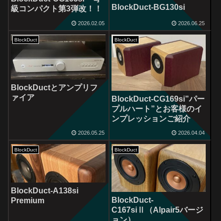
BlockDuct-BG130si
級コンパクト第3弾改！！
2026.02.05
2026.06.25
BlockDuct
BlockDuct
BlockDuctとアンプリフ
ァイア
BlockDuct-CG169si”パー
プルハート”とお客様のイ
ンプレッションご紹介
2026.05.25
2026.04.04
BlockDuct
BlockDuct
BlockDuct-A138si
BlockDuct-
Premium
C167siⅡ（Alpair5バージ
ョン）