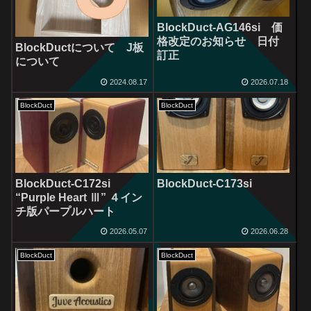
BlockDuct-AG146si 価
格改定のお知らせ 日付
BlockDuctについて J板
訂正
について
2024.08.17
2026.07.18
BlockDuct
BlockDuct
BlockDuct-C172si
BlockDuct-C173si
“Purple Heart Ⅲ” ４イン
チ版パープルハート
2026.05.07
2026.06.28
BlockDuct
BlockDuct