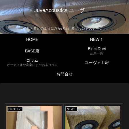
JuveAcoustics ユーヴェ
見えるかのように浮かび上がるサウンドステージ
HOME
NEW！
BlockDuct
BASE店
記事一覧
コラム
ユーヴェ工房
オーディオや音楽にまつわるコラム
お問合せ
BlockDuct
NEW！