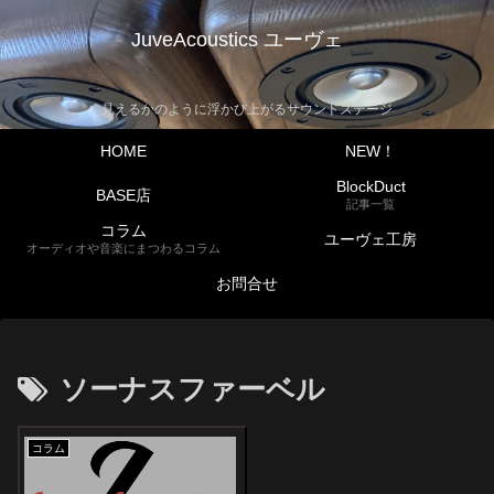
JuveAcoustics ユーヴェ
見えるかのように浮かび上がるサウンドステージ
HOME
NEW！
BlockDuct
BASE店
記事一覧
コラム
ユーヴェ工房
オーディオや音楽にまつわるコラム
お問合せ
ソーナスファーベル
コラム