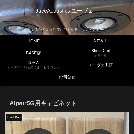
JuveAcoustics ユーヴェ
見えるかのように浮かび上がるサウンドステージ
HOME
NEW！
BlockDuct
BASE店
記事一覧
コラム
ユーヴェ工房
オーディオや音楽にまつわるコラム
お問合せ
Alpair5G用キャビネット
BlockDuct