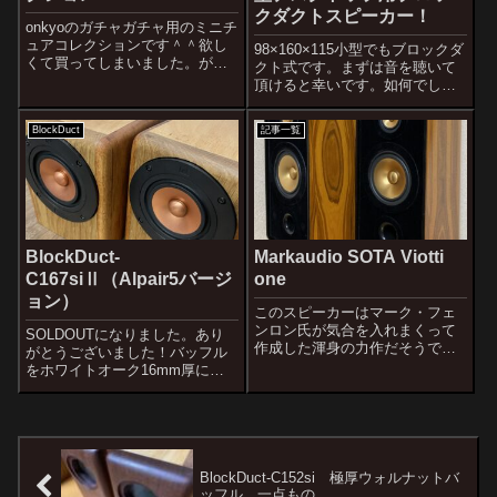
クダクトスピーカー！
onkyoのガチャガチャ用のミニチ
ュアコレクションです＾＾欲し
98×160×115小型でもブロックダ
くて買ってしまいました。が、
クト式です。まずは音を聴いて
買ったは良いがどうすんだこ
頂けると幸いです。如何でしょ
れ？状態。バラバラでは飾るに
うか。バスレフで小型化する際
飾れないし。むー、ラック作る
に生じるダクトノイズ感につい
BlockDuct
記事一覧
か！と極小ラックを制作しまし
てですが、ほとんど感じられま
たぜ！そう、わざわざ記事化し
せん。小型化するとどうしても
たのはこのラ...
ダクト径は小さくなります。こ
の小さ...
BlockDuct-
Markaudio SOTA Viotti
C167siⅡ（Alpair5バージ
one
ョン）
このスピーカーはマーク・フェ
ンロン氏が気合を入れまくって
SOLDOUTになりました。あり
作成した渾身の力作だそうで
がとうございました！バッフル
す。日本ではあまり出回らなか
をホワイトオーク16mm厚にし
ったものです。主に欧州で出回
て、ユニットをシングルサスペ
ったそうです。何セットかがフ
ンションのAlpair5に変更した
ィデリティムサウンド社の倉庫
BlockDuct-C167si Ⅱです。キャ
にあったので中島社長に聴かせ
ビネットサイズはほぼ同じで
て頂きましたが、眠...
す。サイズは11...
BlockDuct-C152si 極厚ウォルナットバ
ッフル 一点もの