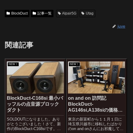
BlockDuct
記事一覧
Alpair5G
Utag
juve
関連記事
NEW！
NEW！
BlockDuct-C168si 最小バ
on and on 訪問記
ッフルの点音源ブロック
BlockDuct-
ダクト
AG146si,A138siの価格に
ついて
SOLDOUTになりました。あり
東京の新富町から１１月１日に
がとうございました！さて、新
埼玉県川越市に移転したばかり
作のBlockDuct-C168siです。バ
のon and onさんにお邪魔してき