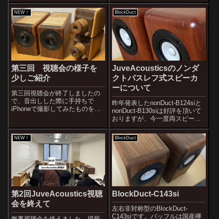
ッフルと背板にウォルナットの
ました。まずはon and onさんの
20mm厚。天板・底板にブナ
ご紹介から。on and onさんは
NEW！
BlockDuct
8mm厚。側板にウォルナットの
PROSTO株式会社が経営するオ
8mm厚。極小バッフルの点音源
ーディオショップです。
スピーカーです。奥行...
PROSTO株式会...
第三回 視聴会の様子を
JuveAcousticsのノンダ
少しご紹介
クトバスレフ式スピーカ
ーについて
第三回視聴会が終了しましたの
で、音出しした際に手持ちで
昨年発表したnonDuct-B124siと
iPhoneで撮影してみたものをご
nonDuct-B130siは好評を頂いて
紹介します。Xにポストしたもの
おりますが、今一度両スピーカ
です。BlockDuct-
ーの特徴を解説したいと思いま
C162siBlockDuct-C163si「チム
す。ブロックシリーズのスピー
NEW！
BlockDuct
ニー」動画を見るとやはり元の
カーはスピーカーから音が鳴っ
音の良さは再現出来...
ているように感じません。他の
どのスピーカーよ...
BlockDuct-C143si
第2回JuveAcoustics視聴
会を終えて
左右非対称型のBlockDuct-
C143siです。バッフルは国産欅
無事視聴会を終えました。場所