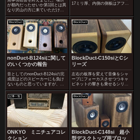
17ミリ厚、内側の側板はアフリ
が都内だったせいか第1回とは異
カンチーク15mm厚、外側の側
なり沢山の方に来ていただけま
板はアフリカケヤキ9ミリ、天
した。無名のJuveAcousticsの視
板、底板はアフリカンチーク
聴会に足を運んで下さる方には
BlockDuct
BlockDuct
15mm、背板はアカシア集成材
感謝しかありません。Audio業界
15ｍｍ厚。BlockDuc...
は権威に支配されている面があ
るので、ブランド力が一...
nonDuct-B124siに関して
BlockDuct-C150siとCシ
のいくつかの報告
リーズ
音としてのnonDuct-B124siの完
左右の板厚を変えて音像をシャ
成度はどのスピーカーにも負け
ープにフォーカスさせつつキャ
ないものと思っていますが、仕
ビネットの響きも乗せるシリー
上げの完成度が不完全なことを
ズの第3弾。前作のBlockDuct-
マークオーディオの中島社長に
C149siと同サイズになります。
記事一覧
BlockDuct
指摘されていました。そこでオ
サイズは125×195×300前作は左
ーディオ店の店頭に並べても遜
右とも同じ板厚（15mm厚）で
色のない仕上げにするべくここ
がっちりとつくり...
の...
ONKYO ミニチュアコレ
BlockDuct-C148si 超小
クション
型デスクトップ用ブロッ