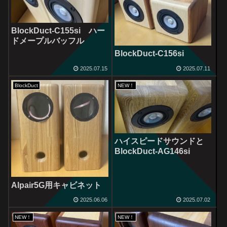
BlockDuct-C155si ハー
ドメープルバッフル
BlockDuct-C156si
2025.07.15
2025.07.11
BlockDuct
NEW！
ハイスピードサウンドと
BlockDuct-AG146si
Alpair5G用キャビネット
2025.06.06
2025.07.02
NEW！
NEW！