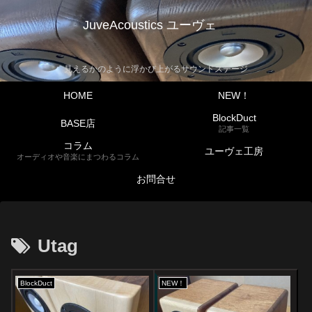
JuveAcoustics ユーヴェ
見えるかのように浮かび上がるサウンドステージ
HOME
NEW！
BlockDuct
BASE店
記事一覧
コラム
ユーヴェ工房
オーディオや音楽にまつわるコラム
お問合せ
Utag
BlockDuct
NEW！