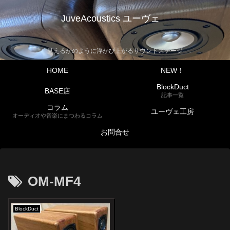
JuveAcoustics ユーヴェ
見えるかのように浮かび上がるサウンドステージ
HOME
NEW！
BlockDuct
BASE店
記事一覧
コラム
ユーヴェ工房
オーディオや音楽にまつわるコラム
お問合せ
OM-MF4
BlockDuct