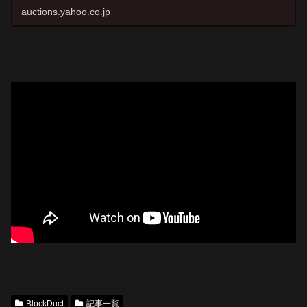
このデニムブルーという色を使ってみたくて、この色に合
auctions.yahoo.co.jp
わせるオール...
BlockDuct
記事一覧