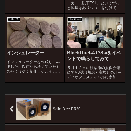
￥228000比類なき音の純度
ーカー（以下TSL）というずっ
SOLDOUTアンプからの信号が
と興味はありつつ手を付けてい
直接ボイスコイルを動かしま
ないスピーカーがあります。簡
す。動くのは振動板のみ。位相
単にいうと共鳴管式スピーカー
を乱す要因であるネットワー...
記事一覧
BlockDuct
の亜種といったところでしょう
か。ネットで検索するとどうも
どれを読んでもピンと来ない。
それTLSと言...
インシュレーター
BlockDuct-A138siをイベ
ントで鳴らしてみて
インシュレーターを作成してみ
ました。以前から考えていたも
５月１２日に秋葉原の損保会館
のをようやく制作しそこそこ良
にてMJ誌（無線と実験）のオー
いものが出来ました。これはア
ディオフェスティバルに参加し
フリカケヤキを材料にしたもの
て新作のBlockDuct-A138siを広
です。スピーカーキャビネット
い会場で鳴らしてきました。
の材料としてもとても優れた材
色々と失敗ばかりでしたが、
と考えています。近々オントモ
BlockDuct-A138siの能力は伝わ
ショップでも販売...
ったようでした...
Solid Dice PR20