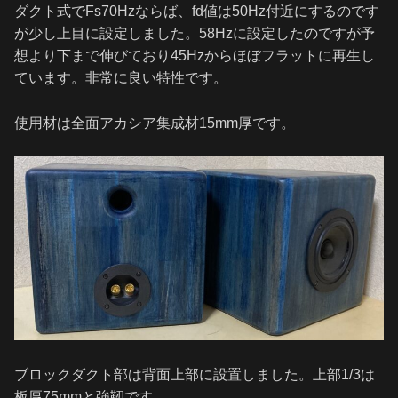
ダクト式でFs70Hzならば、fd値は50Hz付近にするのです
が少し上目に設定しました。58Hzに設定したのですが予
想より下まで伸びており45Hzからほぼフラットに再生し
ています。非常に良い特性です。
使用材は全面アカシア集成材15mm厚です。
ブロックダクト部は背面上部に設置しました。上部1/3は
板厚75mmと強靭です。