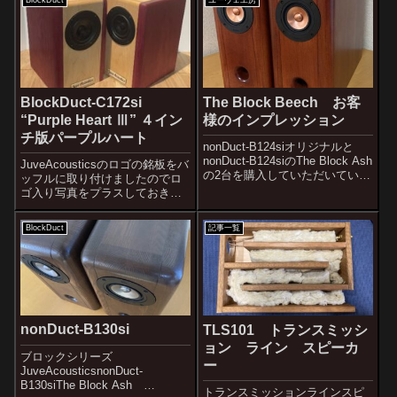
BlockDuct
ユーヴェ工房
してみました。少し大きくなり
を使ったnonDuct-B126がありま
ましたが、音の面でも大きくア
すが、今度はアパ材（アフリカ
ップグレードで...
ケヤキ）です。アフリカ産のよ
く似...
BlockDuct-C172si
The Block Beech お客
“Purple Heart Ⅲ” ４イン
様のインプレッション
チ版パープルハート
nonDuct-B124siオリジナルと
nonDuct-B124siのThe Block Ash
JuveAcousticsのロゴの銘板をバ
の2台を購入していただいていた
ッフルに取り付けましたのでロ
お客様がいるのですが、
ゴ入り写真をプラスしておきま
nonDuct-B130si The Block
す。４インチのフラグシップ機
Beechの製品版が完成したタイ
のBlockDuct-A138siと同じ
BlockDuct
記事一覧
ミングでな...
JuveAcousticsのフルネームバー
ジョンの銘板になっておりま
す。メ...
nonDuct-B130si
TLS101 トランスミッシ
ョン ライン スピーカ
ブロックシリーズ
ー
JuveAcousticsnonDuct-
B130siThe Block Ash
トランスミッションラインスピ