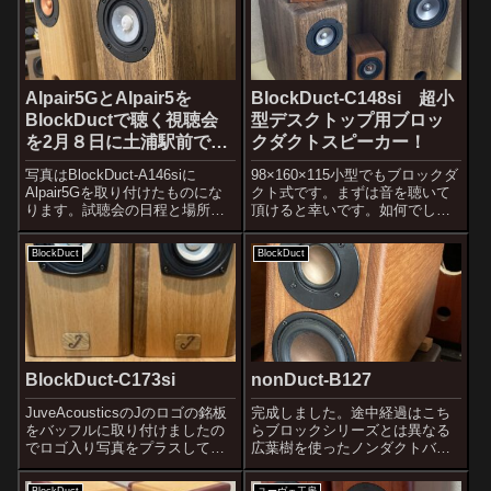
びにいらしたのです...
Alpair5GとAlpair5を
BlockDuct-C148si 超小
BlockDuctで聴く視聴会
型デスクトップ用ブロッ
を2月８日に土浦駅前で開
クダクトスピーカー！
催します。
写真はBlockDuct-A146siに
98×160×115小型でもブロックダ
Alpair5Gを取り付けたものにな
クト式です。まずは音を聴いて
ります。試聴会の日程と場所が
頂けると幸いです。如何でしょ
決定しました。第１回
うか。バスレフで小型化する際
JuveAcoustics スピーカー視聴
に生じるダクトノイズ感につい
BlockDuct
BlockDuct
会日時：２月８日（土）午前
てですが、ほとんど感じられま
11：00より 入場無料場所：常
せん。小型化するとどうしても
磐線土浦駅徒歩...
ダクト径は小さくなります。こ
の小さ...
BlockDuct-C173si
nonDuct-B127
JuveAcousticsのJのロゴの銘板
完成しました。途中経過はこち
をバッフルに取り付けましたの
らブロックシリーズとは異なる
でロゴ入り写真をプラスしてお
広葉樹を使ったノンダクトバス
きます。BlockDuct-C154siのグ
レフ式スピーカーです。現在ア
レードアップモデルとして設計
サメラ材（アフリカンチーク）