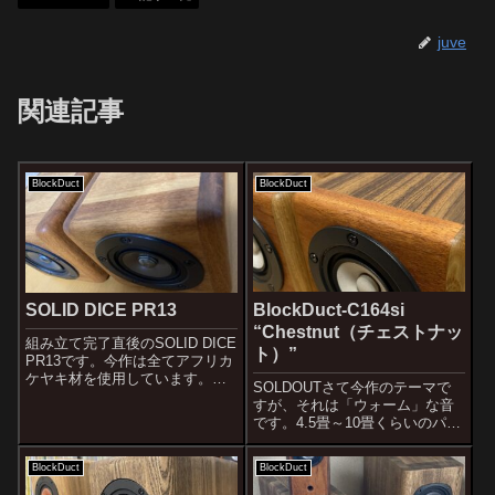
juve
関連記事
BlockDuct
BlockDuct
BlockDuct-C164si
SOLID DICE PR13
“Chestnut（チェストナッ
組み立て完了直後のSOLID DICE
ト）”
PR13です。今作は全てアフリカ
ケヤキ材を使用しています。バ
SOLDOUTさて今作のテーマで
ッフル面はこの大きさでなんと
すが、それは「ウォーム」な音
29mm厚です。やりすぎな気も
です。4.5畳～10畳くらいのパー
しますが、どんな音になるかど
ソナル空間でクラシックを楽し
うしても聞きたくて極厚バッフ
む小型ブロックダクトスピーカ
ルにしました。PR10で2...
BlockDuct
BlockDuct
ーです。今年に入り1月は計４名
のお客様が当JuveAcousticsに遊