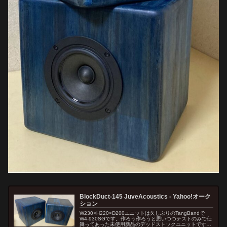
BlockDuct-145 JuveAcoustics - Yahoo!オーク
ション
W230×H220×D200ユニットは久しぶりのTangBandで
W4-930SGです。作ろう作ろうと思いつつテストのみで仕
舞ってあった未使用新品のデッドストックユニットです。