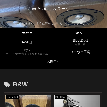
JuveAcoustics ユーヴェ
見えるかのように浮かび上がるサウンドステージ
HOME
NEW！
BlockDuct
BASE店
記事一覧
コラム
ユーヴェ工房
オーディオや音楽にまつわるコラム
お問合せ
B&W
BlockDuct
BlockDuct