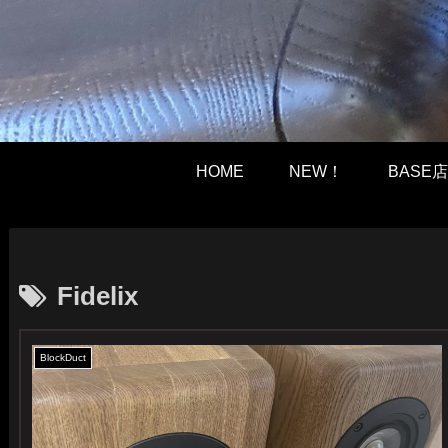
HOME
NEW！
BASE店
Fidelix
BlockDuct