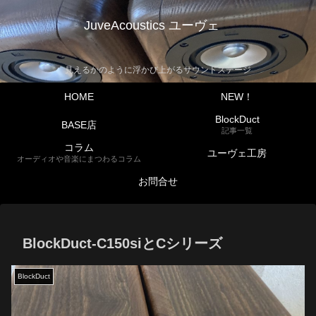
JuveAcoustics ユーヴェ
見えるかのように浮かび上がるサウンドステージ
HOME
NEW！
BlockDuct
BASE店
記事一覧
コラム
ユーヴェ工房
オーディオや音楽にまつわるコラム
お問合せ
BlockDuct-C150siとCシリーズ
BlockDuct