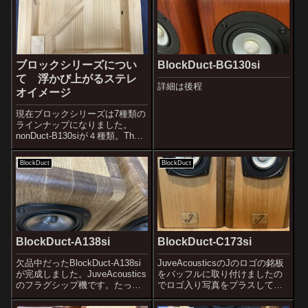
すが、今度はアパ材（アフリカ
た方からはデザインも好きで
ケヤキ）です。アフリカ産のよ
す、とおっしゃって頂きました
く似...
が今...
ブロックシリーズについ
BlockDuct-BG130si
て 浮かび上がるステレ
詳細は後程
オイメージ
現在ブロックシリーズは7種類の
ラインナップになりました。
nonDuct-B130siが４種類。The
Block BeechとThe Block Ashの
２種類にMAOP版２種類。
BlockDuct
BlockDuct
nonDuct-B124siが２種類。The
Block A...
BlockDuct-A138si
BlockDuct-C173si
欠品中だったBlockDuct-A138si
JuveAcousticsのJのロゴの銘板
が完成しました。JuveAcoustics
をバッフルに取り付けましたの
のフラグシップ機です。たった
でロゴ入り写真をプラスしてお
４インチ口径のユニットでメイ
きます。BlockDuct-C154siのグ
ンスピーカーを張れるのか？
レードアップモデルとして設計