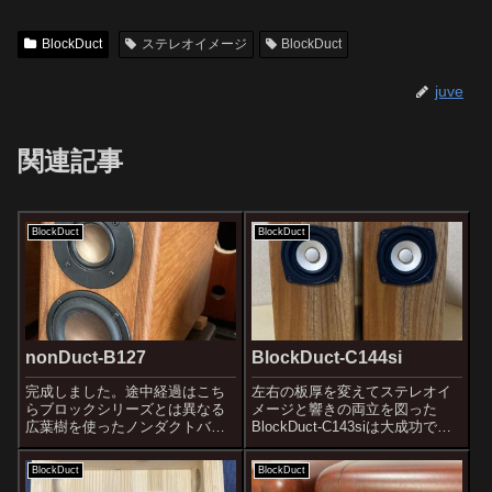
BlockDuct
ステレオイメージ
BlockDuct
juve
関連記事
BlockDuct
BlockDuct
nonDuct-B127
BlockDuct-C144si
完成しました。途中経過はこち
左右の板厚を変えてステレオイ
らブロックシリーズとは異なる
メージと響きの両立を図った
広葉樹を使ったノンダクトバス
BlockDuct-C143siは大成功でし
レフ式スピーカーです。現在ア
た。音は大成功でしたが、左右
サメラ材（アフリカンチーク）
非対称のデザインが多少気には
BlockDuct
BlockDuct
を使ったnonDuct-B126がありま
なっていました。購入して頂い