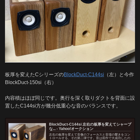
板厚を変えたCシリーズの
BlockDuct-C144si
（左）と今作
BlockDuct-150si（右）
内容積はほぼ同じです。奥行を深く取りダクトを背面に設
置したC144si方が幾分低重心な音のバランスです。
BlockDuct-C144si 左右の板厚を変えてシャープ
な... - Yahoo!オークション
左右の板厚を変えて音像のフォーカスと音場の響きをコン
トロールする、その第二弾です。音は前作で大成功したの