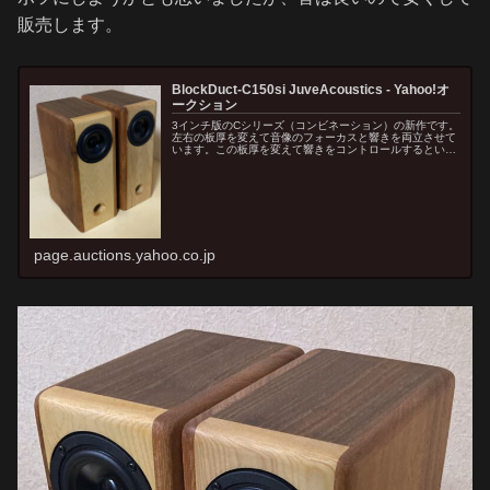
販売します。
BlockDuct-C150si JuveAcoustics - Yahoo!オ
ークション
3インチ版のCシリーズ（コンビネーション）の新作です。
左右の板厚を変えて音像のフォーカスと響きを両立させて
います。この板厚を変えて響きをコントロールするという
コンセプトはおそらくJuveAcousticsしかありません。ブ
ロックダクト式もJ...
page.auctions.yahoo.co.jp