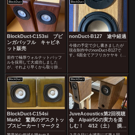
BlockDuct
BlockDuct
30Hzの音が出ないとね？現在バ
してみました。少し大きくなり
ージョンアップを重ねマーク6に
ましたが、音の面でも大きくア
なっている...
ップグレードで...
BlockDuct-C153si ブビ
nonDuct-B127 途中経過
ンガバッフル キャビネ
今後の予定で少し書きましたが
ット販売
現在制作中のnonDuct-B127で
す。6面全てアフリカケヤキ（ア
前作で極厚ウォルナットバッフ
パ）を使ったノンダクトバスレ
ルを採用して大成功しました
フ式2ウェイです。3インチのユ
が、それより早くから取り掛か
ニットで一番低域にガッツがあ
っていたのがこのブビンガバッ
るのがこのHiviのB3Nというユニ
フル。無垢20mm厚のブビンガ
ットだと思っています。...
BlockDuct
BlockDuct
バッフルですが、重くて硬いと
ても強靭な木材です。組み合わ
せる木材によっては硬い響きに
なると予想されま...
BlockDuct-C154si
JuveAcoustics第2回視聴
Mark2 驚異のデスクトッ
会 Alpair5Gの実力を楽
プスピーカー！マーク２
しむ！ 4/12（土） 損保
会館（秋葉原）
驚異的な低域を聴かせる
２月９日に土浦市にて第１回