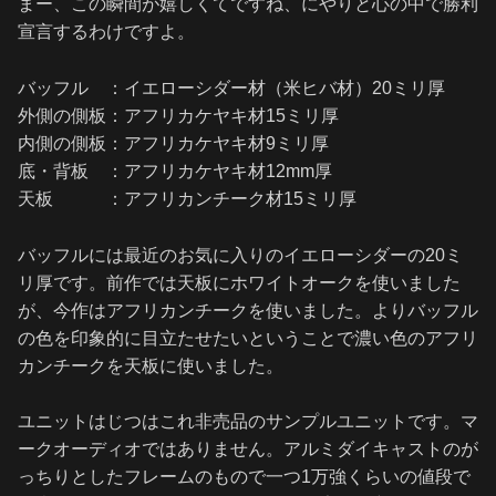
まー、この瞬間が嬉しくてですね、にやりと心の中で勝利
宣言するわけですよ。
バッフル ：イエローシダー材（米ヒバ材）20ミリ厚
外側の側板：アフリカケヤキ材15ミリ厚
内側の側板：アフリカケヤキ材9ミリ厚
底・背板 ：アフリカケヤキ材12mm厚
天板 ：アフリカンチーク材15ミリ厚
バッフルには最近のお気に入りのイエローシダーの20ミ
リ厚です。前作では天板にホワイトオークを使いました
が、今作はアフリカンチークを使いました。よりバッフル
の色を印象的に目立たせたいということで濃い色のアフリ
カンチークを天板に使いました。
ユニットはじつはこれ非売品のサンプルユニットです。マ
ークオーディオではありません。アルミダイキャストのが
っちりとしたフレームのもので一つ1万強くらいの値段で