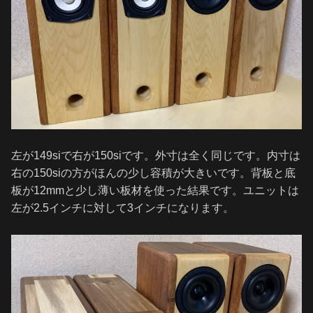
左が149siで右が150siです。外寸は全く同じです。内寸は
右の150siの方がほんの少し容積が大きいです。背板と底
板が12mmと少し薄い板材を使った結果です。ユニットは
左が2.5インチに対して3インチになります。