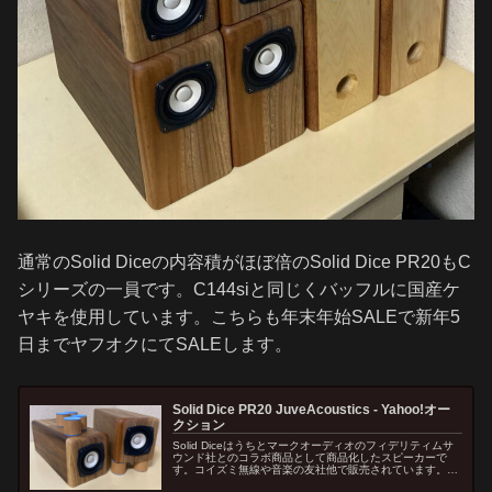
通常のSolid Diceの内容積がほぼ倍のSolid Dice PR20もC
シリーズの一員です。C144siと同じくバッフルに国産ケ
ヤキを使用しています。こちらも年末年始SALEで新年5
日までヤフオクにてSALEします。
Solid Dice PR20 JuveAcoustics - Yahoo!オー
クション
Solid Diceはうちとマークオーディオのフィデリティムサ
ウンド社とのコラボ商品として商品化したスピーカーで
す。コイズミ無線や音楽の友社他で販売されています。ど
こで購入しても同じスピーカーです。ユニットやサイズを