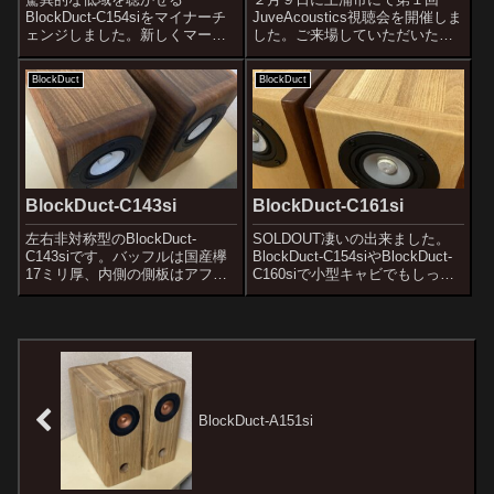
BlockDuct-C154siをマイナーチ
JuveAcoustics視聴会を開催しま
ェンジしました。新しくマーク
した。ご来場していただいたお
２となったBlockDuct-C154siが
客様には感謝しかありません、
叫びました。「小型スピーカー
ありがとうございました！開催
BlockDuct
BlockDuct
の王に俺はなる！！」とまるで
した視聴室で実際に音出しした
脳天気なルフィのように。い
感じです。部屋は良かったので
や、叫んでるのおめー...
すが、なんと駅前のピンク街の
真ん...
BlockDuct-C143si
BlockDuct-C161si
左右非対称型のBlockDuct-
SOLDOUT凄いの出来ました。
C143siです。バッフルは国産欅
BlockDuct-C154siやBlockDuct-
17ミリ厚、内側の側板はアフリ
C160siで小型キャビでもしっか
カンチーク15mm厚、外側の側
りと低域まで伸ばすノウハウを
板はアフリカケヤキ9ミリ、天
得ましたが、倍の内容積３Lくら
板、底板はアフリカンチーク
いのキャビで同じ構造のものを
15mm、背板はアカシア集成材
製作し、そのノウハウを活かし
15ｍｍ厚。BlockDuc...
たガラ...
BlockDuct-A151si