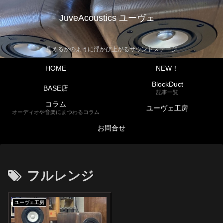
JuveAcoustics ユーヴェ
見えるかのように浮かび上がるサウンドステージ
HOME
NEW！
BlockDuct
BASE店
記事一覧
コラム
ユーヴェ工房
オーディオや音楽にまつわるコラム
お問合せ
フルレンジ
ユーヴェ工房