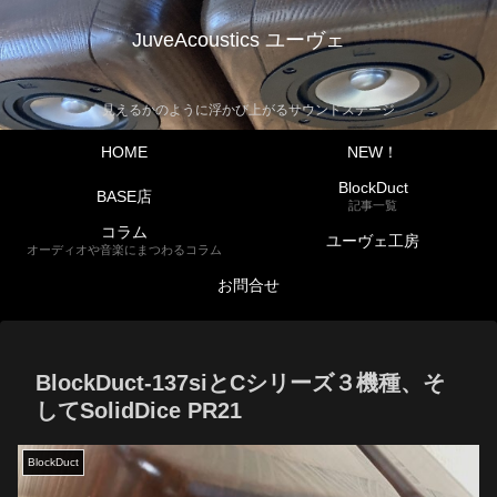
JuveAcoustics ユーヴェ
見えるかのように浮かび上がるサウンドステージ
HOME
NEW！
BlockDuct
BASE店
記事一覧
コラム
ユーヴェ工房
オーディオや音楽にまつわるコラム
お問合せ
BlockDuct-137siとCシリーズ３機種、そ
してSolidDice PR21
BlockDuct