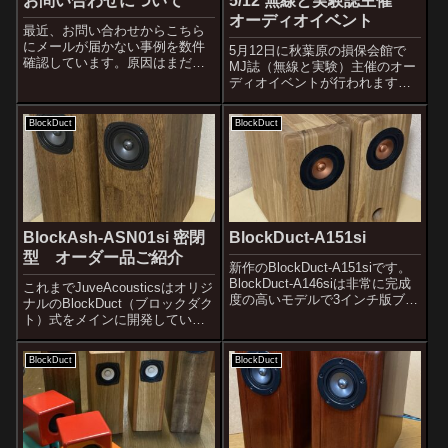
お問い合わせについて
5/12 無線と実験誌主催
オーディオイベント
最近、お問い合わせからこちら
にメールが届かない事例を数件
5月12日に秋葉原の損保会館で
確認しています。原因はまだわ
MJ誌（無線と実験）主催のオー
かっていませんが、メールのシ
ディオイベントが行われます。
ステム的には問題ないことは確
JuveAcousticsは去年に引き続き
認しています。一つ考えられる
2度目の出展になります。去年は
BlockDuct
BlockDuct
ことがありまして、それはスパ
BlockDuct-A130siと
ムメールや宣伝の書き込みがほ
BlockDuctB130siをメインにデモ
ぼ毎日20通とか...
し...
BlockAsh-ASN01si 密閉
BlockDuct-A151si
型 オーダー品ご紹介
新作のBlockDuct-A151siです。
BlockDuct-A146siは非常に完成
これまでJuveAcousticsはオリジ
度の高いモデルで3インチ版ブロ
ナルのBlockDuct（ブロックダク
ックダクトのフラグシップ機と
ト）式をメインに開発していま
いう位置づけで今後も中核を成
す。ダクトノイズが発生しにく
すスピーカーです。非常にマッ
いBlockDuctはバスレフ型のデメ
BlockDuct
BlockDuct
シブな筐体でユニットの音以外
リットを極力低減する優れたバ
は極力排除...
スレフ方式であると考えていま
す。Blo...