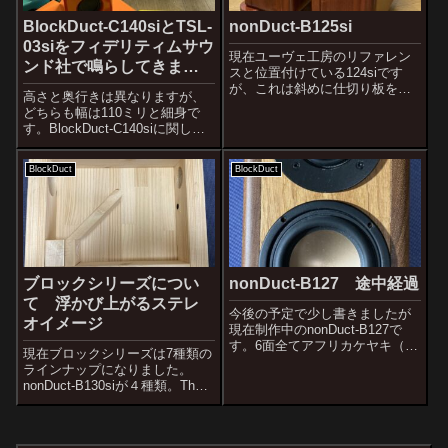
BlockDuct-C140siとTSL-
nonDuct-B125si
03siをフィデリティムサウ
現在ユーヴェ工房のリファレン
ンド社で鳴らしてきまし
スと位置付けている124siです
た。
が、これは斜めに仕切り板を入
高さと奥行きは異なりますが、
れています。この中高音の音漏
どちらも幅は110ミリと細身で
れを軽減し、左右の側板を連結
す。BlockDuct-C140siに関して
する役目の仕切り板がかなり大
は名器と断言できるレベルにな
きな効果を発揮しています。こ
っていますので、今後この内寸
れは118siのものですが124siは
BlockDuct
BlockDuct
と全く同じものを板材変更等で
改...
開発していくつもりです。この
BlockDuct-C14...
ブロックシリーズについ
nonDuct-B127 途中経過
て 浮かび上がるステレ
今後の予定で少し書きましたが
オイメージ
現在制作中のnonDuct-B127で
す。6面全てアフリカケヤキ（ア
現在ブロックシリーズは7種類の
パ）を使ったノンダクトバスレ
ラインナップになりました。
フ式2ウェイです。3インチのユ
nonDuct-B130siが４種類。The
ニットで一番低域にガッツがあ
Block BeechとThe Block Ashの
るのがこのHiviのB3Nというユニ
２種類にMAOP版２種類。
ットだと思っています。...
nonDuct-B124siが２種類。The