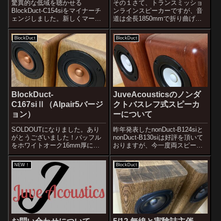
驚異的な低域を聴かせる
その１さて、トランスミッショ
BlockDuct-C154siをマイナーチ
ンラインスピーカーですが、音
ェンジしました。新しくマーク
道は全長1850mmで折り曲げ回
２となったBlockDuct-C154siが
数が多いので共鳴管としてきち
叫びました。「小型スピーカー
んと動作するか多少の不安はあ
BlockDuct
BlockDuct
の王に俺はなる！！」とまるで
ります。このような音道の形状
脳天気なルフィのように。い
です。吸音材の量は最終的に上
や、叫んでるのおめー...
の写真の状態です。最初この倍
の量を入れて...
BlockDuct-
JuveAcousticsのノンダ
C167siⅡ（Alpair5バージ
クトバスレフ式スピーカ
ョン）
ーについて
SOLDOUTになりました。あり
昨年発表したnonDuct-B124siと
がとうございました！バッフル
nonDuct-B130siは好評を頂いて
をホワイトオーク16mm厚にし
おりますが、今一度両スピーカ
て、ユニットをシングルサスペ
ーの特徴を解説したいと思いま
ンションのAlpair5に変更した
す。ブロックシリーズのスピー
NEW！
BlockDuct
BlockDuct-C167si Ⅱです。キャ
カーはスピーカーから音が鳴っ
ビネットサイズはほぼ同じで
ているように感じません。他の
す。サイズは11...
どのスピーカーよ...