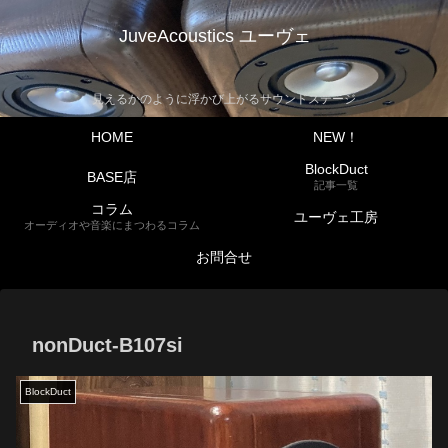
JuveAcoustics ユーヴェ
見えるかのように浮かび上がるサウンドステージ
HOME
NEW！
BlockDuct
BASE店
記事一覧
コラム
ユーヴェ工房
オーディオや音楽にまつわるコラム
お問合せ
nonDuct-B107si
BlockDuct