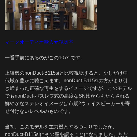
マークオーディオ輸入元視聴室
一番手前にあるのがこの107siです。
上級機のnonDuct-B115siと比較視聴すると、少しだけ中
低域が豊かに聴こえます。nonDuct-B115siの方がより引
き締まった正確な再生をするイメージですが、このモデル
でもnonDuct-バスレフ式の高度なSN比からもたらされる
鮮やかなステレオイメージは市販2ウェイスピーカーを寄
せ付けないレベルのものです。
当初、このモデルを主力機とするつもりでしたが、
nonDuct-B115siにその座を譲ることになりました。ただ