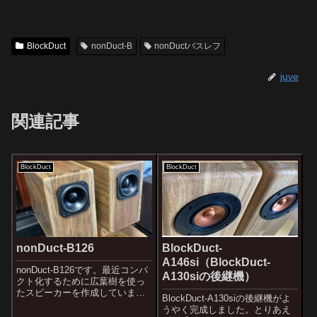
BlockDuct
nonDuct-B
nonDuctバスレフ
juve
関連記事
BlockDuct
BlockDuct
nonDuct-B126
BlockDuct-
A146si（BlockDuct-
nonDuct-B126です。最近コンパ
A130siの後継機）
クト化するために広葉樹を使っ
たスピーカーを作成しています
BlockDuct-A130siの後継機がよ
が、思いのほか好評な評価を頂
うやく完成しました。とりあえ
いており、広葉樹を使ったノン