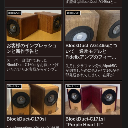
ず型番はBlockDuct-A146siとい
ダクトバスレフ式スピーカーも
うことにします。欠品していま
シリーズ化しようかと考えてい
すが、これまでのBlockDuct-
ます。お買い上げいただいたお
BlockDuct
BlockDuct
A130siを超える3インチの決定版
客様...
をずっと考えていました。...
お客様のインプレッショ
BlockDuct-AG146siにつ
ンと新作予告と
いて 通常モデルと
Fidelixアンプのフィード
スーパー自信作であった
バック端子付きモデル
BlockDuct-C160siをお買い上げ
先月にクラファン分のAlpair5G
いただいたお客様からインプレ
が到着したのに合わせて146が全
ッションを頂きましたのでご紹
部発送されてしまい、在庫がな
介します。BlockDuct-C160si17
くなっていましたが、3セットほ
日と18日の夜間に小音量と本日
ど完成しました。通常の
BlockDuct
BlockDuct
は昼間に通常の音量で3日間聴き
BlockDuct-AG146siのウォルナ
ましたが、出...
ット仕上げモデル、クリア仕上
げモデル、そしてFi...
BlockDuct-C170si
BlockDuct-C171si
”Purple Heart Ⅱ”
JuveAcousticsのJのロゴの銘板