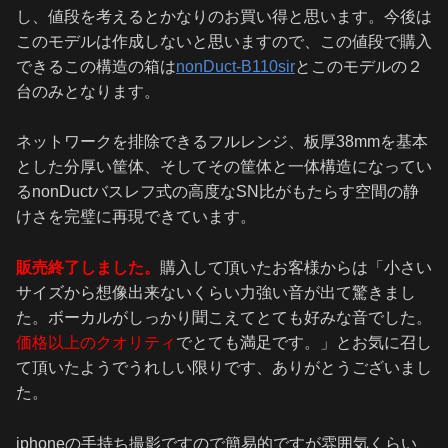
し、値段を考えるとかなりのお買い得と思います。今後は
このモデルは作成しないと思いますので、この値段で購入
できるこの構造の箱は
nonDuct-B110sir
とこのモデルの２
台のみとなります。
ネットワークを排除できるフルレンジ、板厚38mmを基本
とした分厚い筐体、そしてその筐体と一体構造になってい
るnonDuctバスレフ式の高度なSN比がもたらす空間の静
けさを完璧に再現できています。
販売終了しました。
購入して頂いたお客様からは「小さい
サイズから想像出来ないくらい力強い音が出て驚きまし
た。ボーカルがしっかり聞こえてとても好みな音でした。
価格以上のクオリティ
でとても満足です。」とお気に召し
て頂いたようでうれしい限りです、ありがとうございまし
た。
iphoneの手持ち撮影ですので簡易的ですが雰囲気くらい