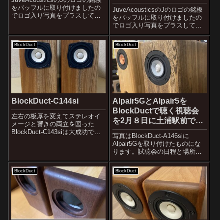
をバッフルに取り付けましたの
JuveAcousticsのJのロゴの銘板
でロゴ入り写真をプラスしてお
をバッフルに取り付けましたの
きます。これまでのiPhoneでの
でロゴ入り写真をプラスしてお
録音から録音専用機のタスカム
きます。希少材のパープルハー
で録りなおしてみました。少し
トを使ったBlockDuctスピーカー
BlockDuct
BlockDuct
は良くなったかと思いますがま
の第二弾です。まだ完成したば
だ途中のワルターのモーツ...
かりですので販売開始は月明け
になると思いますが、...
BlockDuct-C144si
Alpair5GとAlpair5を
BlockDuctで聴く視聴会
左右の板厚を変えてステレオイ
を2月８日に土浦駅前で開
メージと響きの両立を図った
催します。
BlockDuct-C143siは大成功でし
写真はBlockDuct-A146siに
た。音は大成功でしたが、左右
Alpair5Gを取り付けたものにな
非対称のデザインが多少気には
ります。試聴会の日程と場所が
なっていました。購入して頂い
決定しました。第１回
た方からはデザインも好きで
JuveAcoustics スピーカー視聴
す、とおっしゃって頂きました
BlockDuct
BlockDuct
会日時：２月８日（土）午前
が今...
11：00より 入場無料場所：常
磐線土浦駅徒歩...