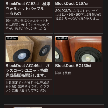
BlockDuct-C167si
BlockDuct-C152si 極厚
ウォルナットバッフル
SOLDOUTになりました。サイ
一点もの
ズは114×148×190下に3種類の点
音源シリーズの写真がありま
30mm厚の無垢ウォルナット材
す。 そして下の写真が以前の作
を以前安く分けてもらったので
品と今作BlockDuctC167siです。
すが、長さが55センチしかなく
今作のテーマはマイカ振動板の
て、この厚みで片チャンネル25
採用です。上の左の写真は
センチくらいの高さのBlockDuct
BlockDuc...
BlockDuct
BlockDuct
は難しいなあと仕舞ってあった
のです。幅が145mmくらいなの
で4インチを想定していま...
BlockDuct-AG146si ガ
BlockDuct-BG130si
ラスコーンユニット搭載
詳細は後程
完成品販売開始します。
台数限定ですが６月中に完成品
をお届け出来そうです。クラフ
ァンに乗り遅れた方向けの完成
品BlockDuct-AG146siです。こ
ちらのスピーカーの完成度は視
聴会でも折り紙付きです。市販
１００万クラスのスピーカーを