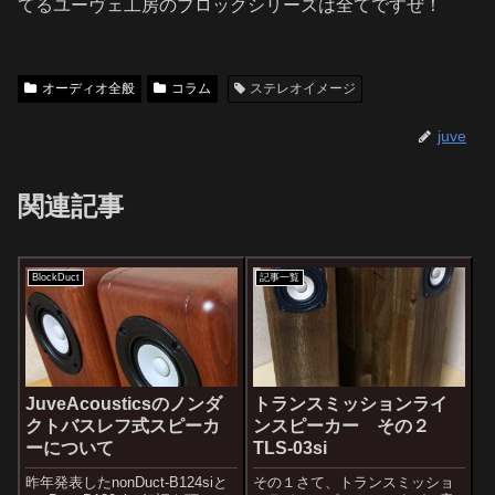
てるユーヴェ工房のブロックシリーズは全てですぜ！
オーディオ全般
コラム
ステレオイメージ
juve
関連記事
BlockDuct
記事一覧
JuveAcousticsのノンダ
トランスミッションライ
クトバスレフ式スピーカ
ンスピーカー その２
ーについて
TLS-03si
昨年発表したnonDuct-B124siと
その１さて、トランスミッショ