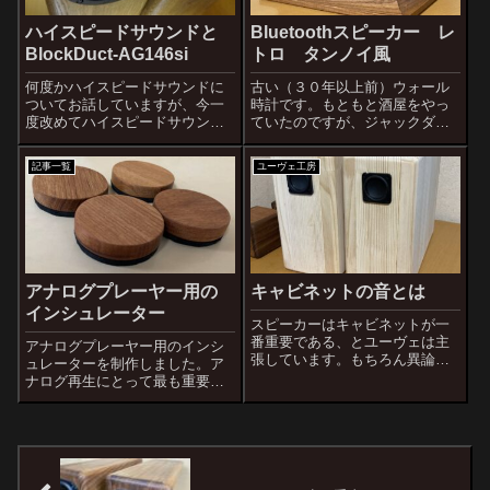
ハイスピードサウンドと
Bluetoothスピーカー レ
BlockDuct-AG146si
トロ タンノイ風
何度かハイスピードサウンドに
古い（３０年以上前）ウォール
ついてお話していますが、今一
時計です。もともと酒屋をやっ
度改めてハイスピードサウンド
ていたのですが、ジャックダニ
いう言葉を使ってその音の特徴
エルズのウィスキーを何十ケー
を解説します。JuveAcousticsが
スとか注文すると貰える景品で
記事一覧
ユーヴェ工房
提唱しているステレオイメージ
す。非売品なのでレアな時計で
を実現するために一番重要なこ
す。倉庫に大事にしまってあっ
とは、一言で言うとこのハイス
たものです。これ昔からそのう
ピ...
ち改造してスピー...
アナログプレーヤー用の
キャビネットの音とは
インシュレーター
スピーカーはキャビネットが一
番重要である、とユーヴェは主
アナログプレーヤー用のインシ
張しています。もちろん異論は
ュレーターを制作しました。ア
あると思いますし、ユニットを
ナログ再生にとって最も重要な
変えれば音の表情はがらりと変
対策の一つがハウリング対策で
わります。むしろ音の表情とい
す。ターンテーブルメーカー各
うか細かなニュアンス、音楽性
社は、フローティングサスペン
などはユニットに大きく依存し
ションで対策している欧米系の
ます。しかし、音...
ものや物量作戦で対策する傾向
の強い日本製メー...