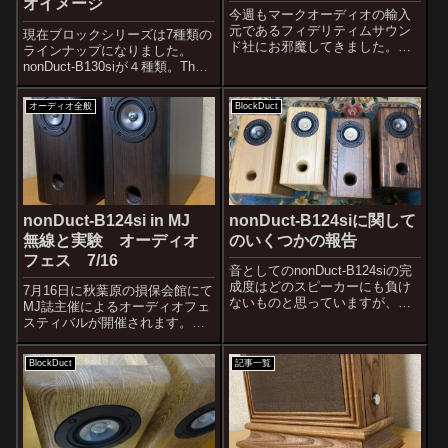
オイメージ
今週もマークオーディオの輸入
元であるフィデリティムサウン
現在ブロックシリーズは7種類の
ド社にお邪魔してきました。今
ラインナップになりました。
後のユーヴェ工房の在り方につ
nonDuct-B130siが４種類。The
いて相談に乗って頂きました。
Block BeechとThe Block Ashの
現在のユーヴェ工房のフラッグ
２種類にMAOP版２種類。
オーディオ全般
BlockDuct
シップモデルのnonDuct-B124si
nonDuct-B124siが２種類。The
について、フィデリティムサウ
Block A...
ン...
nonDuct-B124si in MJ
nonDuct-B124siに関して
無線と実験 オーディオ
のいくつかの報告
フェス 7/16
音としてのnonDuct-B124siの完
成度はどのスピーカーにも負け
7月16日に秋葉原の損保会館にて
ないものと思っていますが、仕
MJ誌主催によるオーディオフェ
上げの完成度が不完全なことを
スティバルが開催されます。そ
マークオーディオの中島社長に
こにマークオーディオさんと47
指摘されていました。そこでオ
研究所が共同で出展する予定で
BlockDuct
記事一覧
ーディオ店の店頭に並べても遜
したが、うちも共同で出展しな
色のない仕上げにするべくここ
いかと誘われましたので、乗っ
の...
からせて頂くことになりまし
た。non...