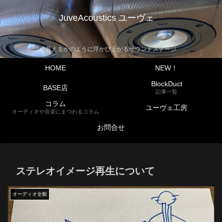
JuveAcoustics ユーヴェ
見えるかのように浮かび上がるサウンドステージ
HOME
NEW！
BlockDuct
BASE店
記事一覧
コラム
ユーヴェ工房
オーディオや音楽にまつわるコラム
お問合せ
ステレオイメージ再生について
オーディオ全般