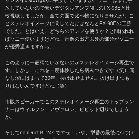
サンスイの907は既に手放していますが、ソニーはまだ手
放していないので安いデジタルアンプNFJのFX-98Eと比
較視聴しましたが、全ての面で比べ物になりませんが、こ
とステレオイメージに関してだけはなんとFX-98Eの圧勝
でした。とはいえ、どちらのアンプを使うか？と問われれ
ばソニー使いますけどね。音像の出方以外の部分がソニー
が優秀過ぎますから。
このように一筋縄でいかないのがステレオイメージ再生で
す。しかし、これを一度体験したら病みつきです（笑）底
なし沼にはまって30年、抜け出せません。抜け出すつも
りはないんですけどね（笑）
市販スピーカーでこのステレオイメージ再生のトップラン
ナーはウィルソン、アヴァロン、ビビッド辺りでしょう
か。
そしてnonDuct-B124siですぜ！いや、型番の最後にsiつけ