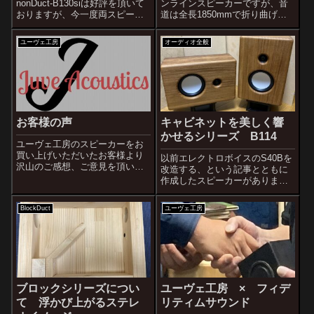
nonDuct-B130siは好評を頂いて
ンラインスピーカーですが、音
おりますが、今一度両スピーカ
道は全長1850mmで折り曲げ回
ーの特徴を解説したいと思いま
数が多いので共鳴管としてきち
す。ブロックシリーズのスピー
んと動作するか多少の不安はあ
ユーヴェ工房
オーディオ全般
カーはスピーカーから音が鳴っ
ります。このような音道の形状
ているように感じません。他の
です。吸音材の量は最終的に上
どのスピーカーよ...
の写真の状態です。最初この倍
の量を入れて...
お客様の声
キャビネットを美しく響
かせるシリーズ B114
ユーヴェ工房のスピーカーをお
買い上げいただいたお客様より
以前エレクトロボイスのS40Bを
沢山のご感想、ご意見を頂いて
改造する、という記事とともに
いるのでご紹介します。小型高
作成したスピーカーがありま
品位スピーカー★想像以上でず
す。横置きにした状態ですが、
っと聴いています。この小ささ
これです。これはブロックシリ
BlockDuct
ユーヴェ工房
でこれほどきれいに聴こえると
ーズとは正反対を目指し、キャ
は想像以上でした。ホームペー
ビネットを鳴らす前提で設計し
ジの記事で試行錯...
た実験的挑戦機でした。非常に
うまく狙い通り...
ブロックシリーズについ
ユーヴェ工房 × フィデ
て 浮かび上がるステレ
リティムサウンド