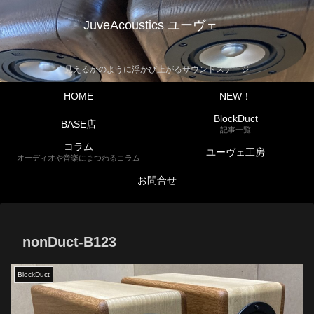
JuveAcoustics ユーヴェ
見えるかのように浮かび上がるサウンドステージ
HOME
NEW！
BlockDuct
BASE店
記事一覧
コラム
ユーヴェ工房
オーディオや音楽にまつわるコラム
お問合せ
nonDuct-B123
BlockDuct