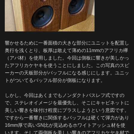
響かせるために一番面積の大きな部分にユニットを配置し
奥行を浅くとり、板厚は敢えて薄めの11mmのアフリカ欅
（アパ材）を使用しました。今回は側板に響きが美しかっ
たアフリカケヤキを使うことにしました。この写真のスピ
ーカーの天板部分がバッフルになる感じにします。ユニッ
トがついてるバッフル部分が側板になります。
しかし、今回はあくまでもノンダクトバスレフ式ですの
で、ステレオイメージを最優先し、そこにキャビネットに
美しい響きを味付け程度にプラスしようという意図です。
ですから一番響きに関係するバッフルは硬くて弾力があり
16mm厚で高いSN比が見込めるホワイトアッシュ材を使
います。そして両側板を美しい響きのアフリカケヤキ材で