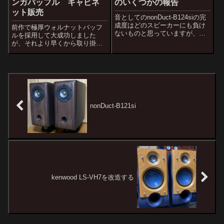
ンガバッフル キャビネ
のいくつかの報告
ット販売
音としてのnonDuct-B124siの完
成度はどのスピーカーにも負け
前作で極厚ウォルナットバッフ
ないものと思っていますが、仕
ルを採用して大成功しました
上げの完成度が不完全なことを
が、それより早くから取り掛か
マークオーディオの中島社長に
っていたのがこのブビンガバッ
指摘されていました。そこでオ
フル。無垢20mm厚のブビンガ
ーディオ店の店頭に並べても遜
バッフルですが、重くて硬いと
色のない仕上げにするべくここ
ても強靭な木材です。組み合わ
の...
せる木材によっては硬い響きに
なると予想されま...
nonDuct-B121si
kenwood LS-VH7を改造する