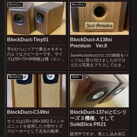
のBlockDuct-A138siと同じ
震えるほど「やったぜ！」とな
BlockDuct
BlockDuct
JuveAcousticsのフルネームバー
っていますが、今回が...
ジョンの銘板になっておりま
す。メ...
BlockDuct-Tiny01
BlockDuct-A138si
Premium Ver.8
手のひらにペアで乗るオモチャ
のようなスピーカーです。サイ
JuveAcousticsのロゴの銘板をバ
ズは55×73×94側板は槐（エンジ
ッフルに取り付けましたのでロ
ュ）ｔ5mmそれ以外はブラック
ゴ入り写真をプラスしておきま
ウォールナットｔ8ｍｍ実験機と
す。JuveAcousticsのフラグシッ
して製作してみました。ダクト
プ機ですので他のJのロゴではな
BlockDuct
NEW！
径6mmでちゃんとバスレフ動作
くJuveAcousticsのフルネームバ
するのか？という疑問からで
ージョンの銘板になっており
す。...
ま...
BlockDuct-C149si
BlockDuct-137siとCシリ
ーズ３機種、そして
サイズは125×195×3002.5インチ
SolidDice PR21
ユニットを使用した小型サイズ
スピーカーとして左右の板厚を
販売中ですが、落とし込み加工
変えて響きと音像フォーカスの