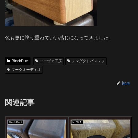
色も更に塗り重ねていい感じになってきました。
BlockDuct
ユーヴェ工房
ノンダクトバスレフ
マークオーディオ
juve
関連記事
BlockDuct
NEW！