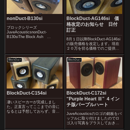
nonDuct-B130si
BlockDuct-AG146si 価
格改定のお知らせ 日付
ブロックシリーズ
訂正
JuveAcousticsnonDuct-
B130siThe Block Ash
8月１日以降BlockDuct-AG146si
￥228000比類なき音の純度
の販売価格を改定します。現在
SOLDOUTアンプからの信号が
２０万を切る価格でのご提供で
直接ボイスコイルを動かしま
すが、７月１日以降は219,000円
す。動くのは振動板のみ。位相
でのご提供になります。8月１日
を乱す要因であるネットワー...
BlockDuct
BlockDuct
以降は219,000円でのご提供にな
ります。気になってる方は7月中
のご購...
BlockDuct-C154si
BlockDuct-C172si
“Purple Heart Ⅲ” ４イン
凄いスピーカーが完成しまし
チ版パープルハート
た。正直言ってここまでの音に
なるとは予想しておらず、音出
JuveAcousticsのロゴの銘板をバ
しをして面食らったほどでし
ッフルに取り付けましたのでロ
た。完成した、というよりも出
ゴ入り写真をプラスしておきま
来てしまった、の方が適切かも
す。４インチのフラグシップ機
しれません。これまでも何度か