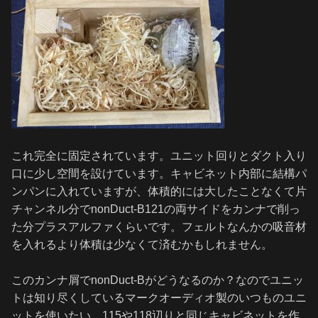
これ完全に固定されています。ユニット回りとダクト入り
口に少し空間を設けています。キャビネット内部に結構パ
ンパンに入れていますが、体積的には大したことなくて片
チャンネル分でnonDuct-B121の両サイドをカンナで削っ
た分プラスアルファくらいです。フェルトなんかの吸音材
を入れるより体積は少なくて済むかもしれません。
このカンナ屑でnonDuct-Bがどうなるのか？なのでユニッ
トは知り尽くしているマークオーディオ製のいつものユニ
ットを使いたい。115や118辺りと同じキャビネットを作