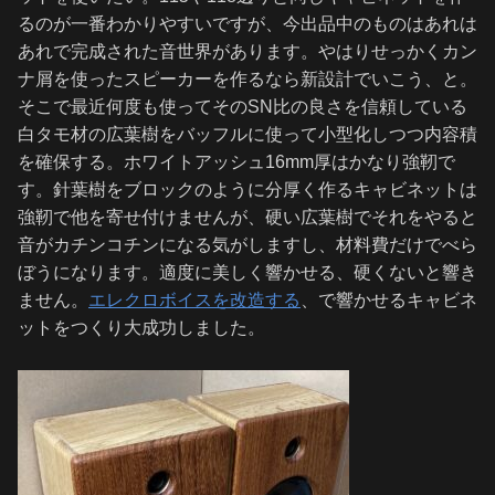
るのが一番わかりやすいですが、今出品中のものはあれは
あれで完成された音世界があります。やはりせっかくカン
ナ屑を使ったスピーカーを作るなら新設計でいこう、と。
そこで最近何度も使ってそのSN比の良さを信頼している
白タモ材の広葉樹をバッフルに使って小型化しつつ内容積
を確保する。ホワイトアッシュ16mm厚はかなり強靭で
す。針葉樹をブロックのように分厚く作るキャビネットは
強靭で他を寄せ付けませんが、硬い広葉樹でそれをやると
音がカチンコチンになる気がしますし、材料費だけでべら
ぼうになります。適度に美しく響かせる、硬くないと響き
ません。
エレクロボイスを改造する
、で響かせるキャビネ
ットをつくり大成功しました。