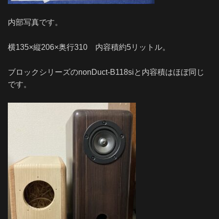
内部写真です。
横135×縦206×奥行310 内容積約5リットル。
ブロックシリーズのnonDuct-B118siと内容積はほぼ同じ
です。