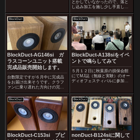
とかしていなかったので、落と
両立を図る事に取り組んでいま
し込み加工を施し少し手直しし
すが、非常に有効な手段である
ました。落とし込み加工を施
ことがわかってきました。シャ
し、表面の艶消し仕上げを、半
ープな音像フォーカスに寄与し
BlockDuct
BlockDuct
艶くらいに変更しました。そこ
て...
で、このモデルを色々試聴した
のですが、こんなに音良かった
かなあ？と思うくら...
BlockDuct-AG146si ガ
BlockDuct-A138siをイベ
ラスコーンユニット搭載
ントで鳴らしてみて
完成品販売開始します。
５月１２日に秋葉原の損保会館
にてMJ誌（無線と実験）のオー
台数限定ですが６月中に完成品
ディオフェスティバルに参加し
をお届け出来そうです。クラフ
て新作のBlockDuct-A138siを広
ァンに乗り遅れた方向けの完成
い会場で鳴らしてきました。
品BlockDuct-AG146siです。こ
色々と失敗ばかりでしたが、
ちらのスピーカーの完成度は視
BlockDuct
BlockDuct
BlockDuct-A138siの能力は伝わ
聴会でも折り紙付きです。市販
ったようでした...
１００万クラスのスピーカーを
軽く一蹴する音と言えます。
リ...
BlockDuct-C153si ブビ
nonDuct-B124siに関して