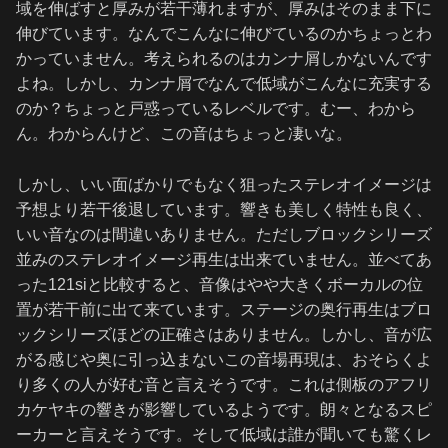
域を伸ばすと厚みが若干薄れますが、厚みはそのまま下に
伸びています。なんでこんなに伸びているのかちょっとわ
かっていません。考えられるのはカンナ屑しかないんです
よね。しかし、カンナ屑でなんで低域がこんなに充実する
のか？ちょっと戸惑っているレベルです。むー、わから
ん。わからんけど、この音はちょっと凄いな。
しかし、いい面ばかりでもなく狙ったステレオイメージは
予想より若干後退しています。響きも美しく特性も良く、
いい音なのは間違いありません。ただしブロックシリーズ
並みのステレオイメージ再生は出来ていません。並べてあ
った121siと比較すると、音像はやや大きくボーカルの位
置が若干前に出て来ています。ステージの奥行再生はブロ
ックシリーズほどの正確さはありません。しかし、音が広
がる感じや奥に引っ込まないこの音場再現は、おそらくよ
り多くの人が好む音と言えそうです。これは側板のアフリ
カケヤキの響きが影響しているようです。朗々となるスピ
ーカーと言えそうです。そして低域は誰が聞いても驚くレ