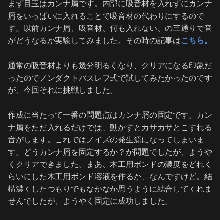
まず目玉はカンナ屑です。内部に吸音材を入れずにカンナ
屑をいっぱいに入れることで吸音材の代わりにするので
す。以前カンナ屑、吸音材、何も入れない、の三通りで音
がどうなるか実験してみました。その時の記事は
こちら。
通常の吸音材よりも幾分明るくなり、クリアになる印象だ
ったのでノンダクトバスレフ式で試してみたかったのです
が、今回それに挑戦しました。
作成に当たって一番の問題点はカンナ屑の固定です。カン
ナ屑をただ入れるだけでは、動かすとカサカサとこすれる
音がします。これではノイズの発生源になってしまいま
す。どうカンナ屑を固定するか？が問題でしたが、ようや
くクリアできました。まあ、木工用ボンドの濃度をどれく
らいにした木工用ボンド溶液を作るか、なんですけど。結
構濃くしたつもりでもなかなか思うように結合してくれま
せんでしたが、ようやく固定に成功しました。