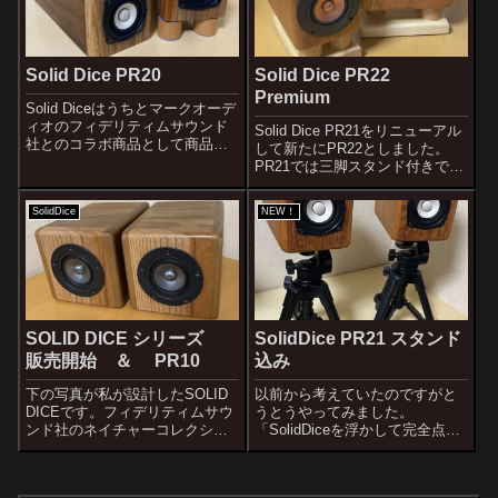
けでは...
Solid Dice PR20
Solid Dice PR22
Premium
Solid Diceはうちとマークオーデ
ィオのフィデリティムサウンド
Solid Dice PR21をリニューアル
社とのコラボ商品として商品化
して新たにPR22としました。
したスピーカーです。コイズミ
PR21では三脚スタンド付きでこ
無線や音楽の友社他で販売され
れはイケる！と思っていたので
ています。どこで購入しても同
すが、どうもわたしの独りよが
SolidDice
NEW！
じスピーカーです。ユニットや
りだったようであまり評判も良
サイズを変更して同じスタイル
くなくてガッカリな結果でし
のス...
た。家人は最初から、ダサ...
SOLID DICE シリーズ
SolidDice PR21 スタンド
販売開始 ＆ PR10
込み
下の写真が私が設計したSOLID
以前から考えていたのですがと
DICEです。フィデリティムサウ
うとうやってみました。
ンド社のネイチャーコレクショ
「SolidDiceを浮かして完全点音
ンとして販売が開始されます。
源化作戦」です。SolidDiceは最
既に一部店舗で販売され売れ始
小バッフルにした小型スピーカ
めたとのこと。今月中に音楽之
ーですので、点音源スピーカー