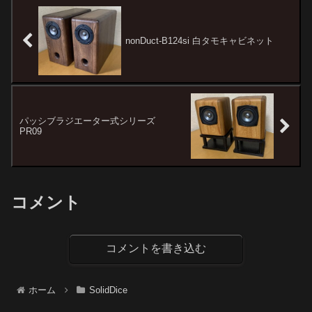
友社のオンラインショッピング
と言って良いと思っています。
でも販売が開始されます。非常
しかし、通常インシュレーター
に美...
な...
nonDuct-B124si 白タモキャビネット
パッシブラジエーター式シリーズ
PR09
コメント
コメントを書き込む
ホーム
SolidDice