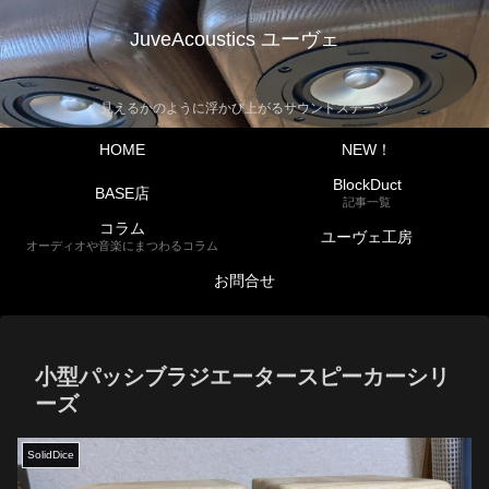
JuveAcoustics ユーヴェ
見えるかのように浮かび上がるサウンドステージ
HOME
NEW！
BlockDuct
BASE店
記事一覧
コラム
ユーヴェ工房
オーディオや音楽にまつわるコラム
お問合せ
小型パッシブラジエータースピーカーシリ
ーズ
SolidDice