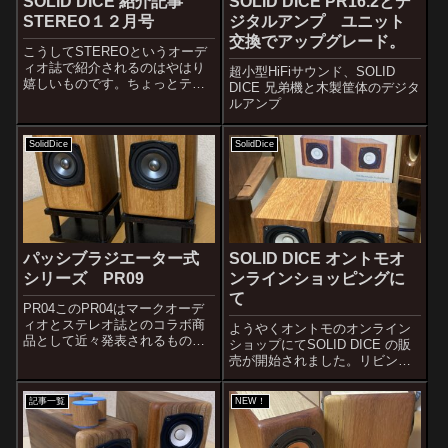
SOLID DICE 紹介記事
SOLID DICE PR16.2とデ
STEREO１２月号
ジタルアンプ ユニット
交換でアップグレード。
こうしてSTEREOというオーデ
ィオ誌で紹介されるのはやはり
超小型HiFiサウンド、SOLID
嬉しいものです。ちょっとテン
DICE 兄弟機と木製筐体のデジタ
ションあがりますね。売れ行き
ルアンプ
好調でステレオ誌への納入分は
全部売れたようで時期納入分を
SolidDice
SolidDice
制作中です。女性に大好評とい
うのも嬉しいものがあります。
音には常に自...
パッシブラジエーター式
SOLID DICE オントモオ
シリーズ PR09
ンラインショッピングに
て
PR04このPR04はマークオーデ
ィオとステレオ誌とのコラボ商
ようやくオントモのオンライン
品として近々発表されるもので
ショップにてSOLID DICE の販
す。デザインの変更はあります
売が開始されました。リビング
が基本は同じです。ユニットは
オーディオというコンセプトに
マイカ版になる予定です。ユー
なっていますが、もともとはデ
記事一覧
NEW！
ヴェ工房としてこの小型デスク
スクトップで高品位な小型スピ
トップ用パッシブラジエーター
ーカーというコンセプトで開発
式はシリー...
したものです。デスクトップだ