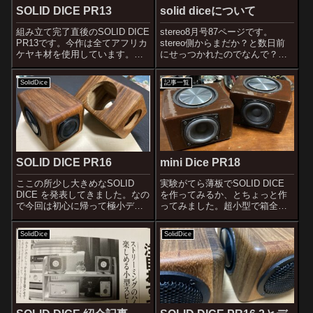
SOLID DICE PR13
solid diceについて
組み立て完了直後のSOLID DICE
stereo8月号87ページです。
PR13です。今作は全てアフリカ
stereo側からまだか？と数日前
ケヤキ材を使用しています。バ
にせっつかれたのでなんで？と
ッフル面はこの大きさでなんと
思ったらもうオントモショップ
29mm厚です。やりすぎな気も
のページに予告載っていたんで
SolidDice
記事一覧
しますが、どんな音になるかど
すねえ。急がないとなりません
うしても聞きたくて極厚バッフ
ね！上の記事ではマホガニー使
ルにしました。PR10で2...
用となっていますが、マホガニ
ーで...
mini Dice PR18
SOLID DICE PR16
実験がてら薄板でSOLID DICE
ここの所少し大きめなSOLID
を作ってみるか、とちょっと作
DICE を発表してきました。なの
ってみました。超小型で箱全体
で今回は初心に帰って極小デス
とパッシブラジエーターで朗々
クトップ用SOLID DICE を制作
と鳴らす、を目指したもので
してみました。小型化するため
SolidDice
SolidDice
す。ただし、バッフルは15ミリ
の板材の準備はずっとしてきた
厚でしっかりしたものでユニッ
のですが、無垢の広葉樹で小さ
トはがっちり固定する。バッフ
いものを作るのは難しいの...
ル以外...