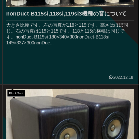
nonDuct-B115si,118si,119si3機種の音について
大きさ比較です。左の写真が118と119です。高さはほぼ同
じ。右の写真は119と115です。118と115の横幅は同じで
す。nonDuct-B119si 180×340×300nonDuct-B118si
149×337×300nonDuc...
2022.12.18
BlockDuct