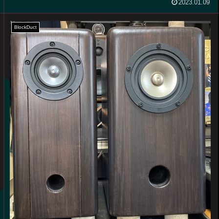
2023.01.09
BlockDuct