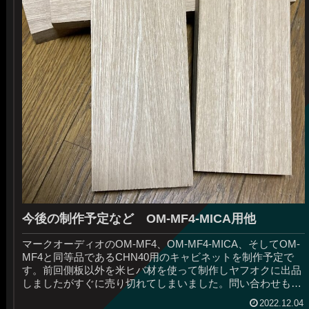
今後の制作予定など OM-MF4-MICA用他
マークオーディオのOM-MF4、OM-MF4-MICA、そしてOM-
MF4と同等品であるCHN40用のキャビネットを制作予定で
す。前回側板以外を米ヒバ材を使って制作しヤフオクに出品
しましたがすぐに売り切れてしまいました。問い合わせもあ
るので...
2022.12.04