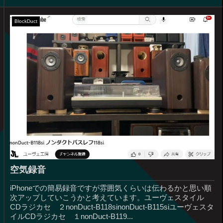
BlockDuct
空気録音
iPhoneでの簡易録音ですが雰囲気くらいは伝わるかと思い順
次アップしていこうかと考えています。ユーヴェスタイル
CDラジカセ ２nonDuct-B118sinonDuct-B115siユーヴェスタ
イルCDラジカセ １nonDuct-B119...