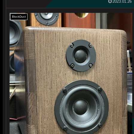
2023.01.26
BlockDuct