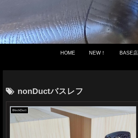
HOME
NEW！
BASE店
nonDuctバスレフ
BlockDuct